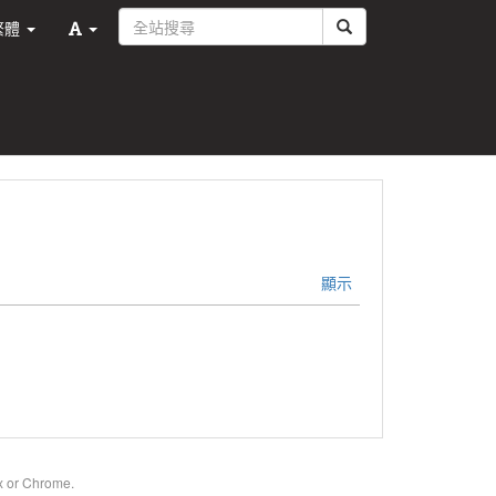
繁體
顯示
x or Chrome.