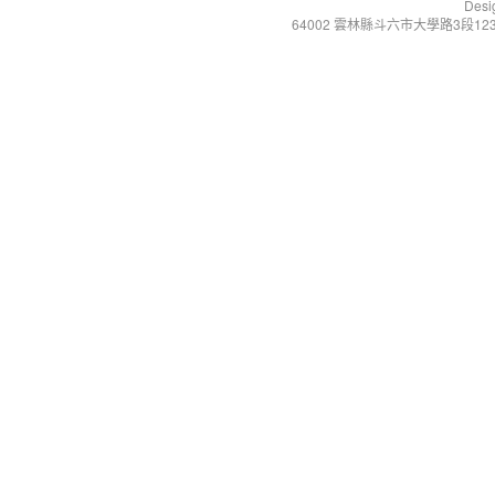
Desi
64002 雲林縣斗六市大學路3段123號 Tel:+86