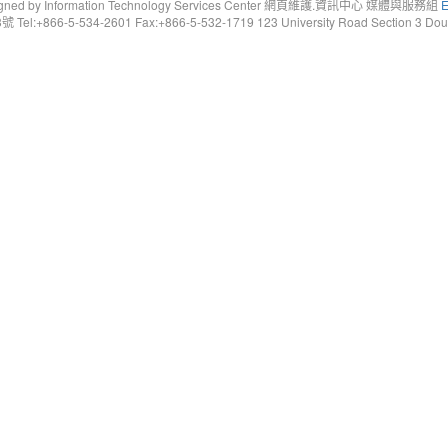
gned by Information Technology Services Center 網頁維護.資訊中心 媒體與服務組
E
6-5-534-2601 Fax:+866-5-532-1719 123 University Road Section 3 Douliou