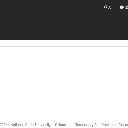
登入
20>> National Yunlin University of Science and Technology Best Viewed in Firefo