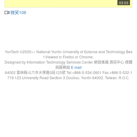
03:03
微笑106
YunTech ©2020>> National Yunlin University of Science and Technology Bes
t Viewed in Firefox or Chrome.
Designed by Information Technology Services Center 網頁維護.資訊中心 媒體
與服務組
E-mail
64002 雲林縣斗六市大學路3段123號 Tel:+866-5-534-2601 Fax:+866-5-532-1
719 123 University Road Section 3 Douliou. Yunlin 64002. Taiwan. R.O.C.