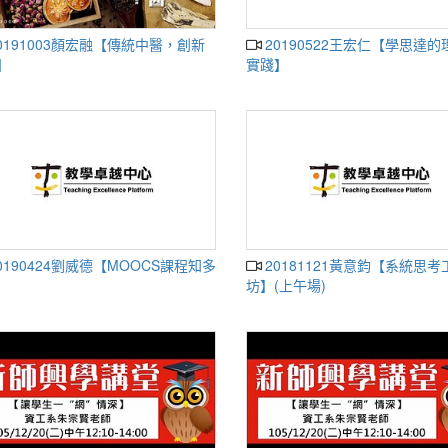
20190522王宏仁【學思達的理念與
】
實踐】
20181121黃意鈞【系統思考工作
坊】(上午場)