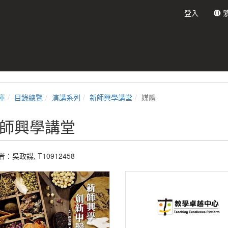
登入
庫
目錄總覽
演講系列
新師興學講堂
媒體
師興學講堂
：吳政謀, T10912458