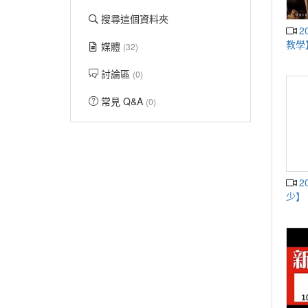
搜尋這個資料夾
20191003顏宏融【傳統中醫，創新
教學
媒體
(32)
討論區
(0)
常見 Q&A
(0)
20190424劉威德【MOOCS課程知多
少】