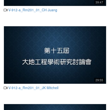
39:47
V-912-a_Rm201_01_CH Juang
29:55
V-912-a_Rm201_01_JK Mitchell