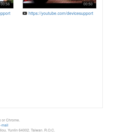
00:56
00:50
upport
https://youtube.com/devicesupport
x or Chrome.
-mail
. Yunlin 64002. Taiwan. R.O.C.