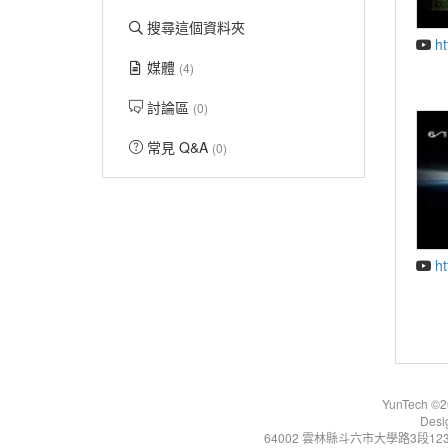
搜尋這個資料夾
h
媒體
(4)
討論區
(0)
常見 Q&A
(0)
h
YunTech ©20
Desi
64002 雲林縣斗六市大學路3段123號 Tel:+86