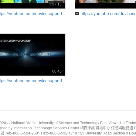
1:37:15
ttps://youtube.com/devicesupport
https://youtube.com/devices
00:45
ttps://youtube.com/devicesupport
20>> National Yunlin University of Science and Technology Best Viewed in Firefo
gned by Information Technology Services Center 網頁維護.資訊中心 媒體與服務組
E
6-5-534-2601 Fax:+866-5-532-1719 123 University Road Section 3 Douliou