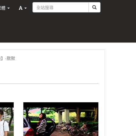
繁體
】-默默