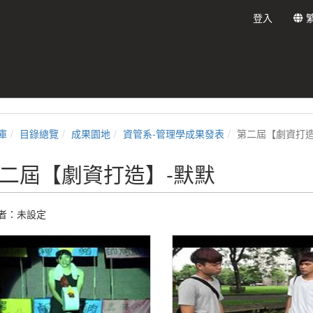
登入
庫
目錄總覽
成果園地
資管系-管理學成果發表
第二屆【劇資打造
二屆【劇資打造】-默默
者：未設定