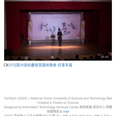
26:45
[3/3]第25屆校慶慈善魔術晚會-好事多魔
YunTech ©2020>> National Yunlin University of Science and Technology Bes
t Viewed in Firefox or Chrome.
Designed by Information Technology Services Center 網頁維護.資訊中心 媒體
與服務組
E-mail
64002 雲林縣斗六市大學路3段123號 Tel:+866-5-534-2601 Fax:+866-5-532-1