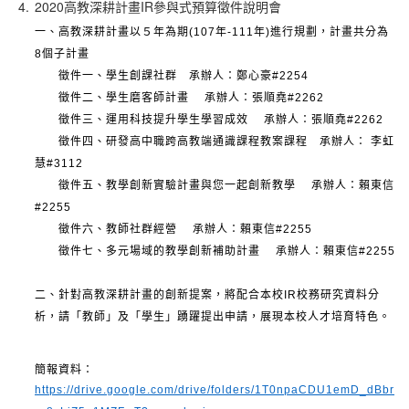
4.
2020高教深耕計畫IR參與式預算徵件說明會
一、高教深耕計畫以５年為期
(107
年
-111
年
)
進行規劃，計畫共分為
8
個子計畫
徵件一、學生創課社群 承辦人：鄭心豪
#2254
徵件二、學生磨客師計畫
承辦人：張順堯
#2262
徵件三、運用科技提升學生學習成效
承辦人：張順堯
#2262
徵件四、研發高中職跨高教端通識課程教案課程 承辦人：
李虹
慧
#3112
徵件五、教學創新實驗計畫與您一起創新教學
承辦人：賴東信
#2255
徵件六、教師社群經營
承辦人：賴東信
#2255
徵件七、多元場域的教學創新補助計畫
承辦人：賴東信
#2255
二、針對高教深耕計畫的創新提案，將配合本校
IR
校務研究資料分
析，請「教師」及「學生」踴躍提出申請，展現本校人才培育特色。
簡報資料：
https://drive.google.com/drive/folders/1T0npaCDU1emD_dBbr