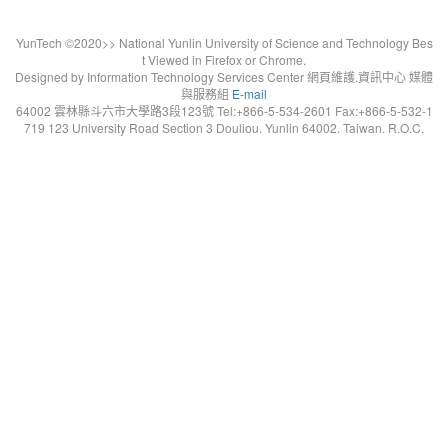
YunTech ©2020>> National Yunlin University of Science and Technology Bes
t Viewed in Firefox or Chrome.
Designed by Information Technology Services Center 網頁維護.資訊中心 媒體
與服務組
E-mail
64002 雲林縣斗六市大學路3段123號 Tel:+866-5-534-2601 Fax:+866-5-532-1
719 123 University Road Section 3 Douliou. Yunlin 64002. Taiwan. R.O.C.