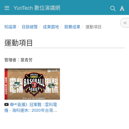
YunTech 數位演講網
知識庫
目錄總覽
成果園地
競賽成果
運動項目
運動項目
管理者：葉青芳
🔴ᴴᴰ直播》冠軍戰 ::雲科電
機 - 海科運休:: 2020年台灣運
彩大專校院系際盃棒球爭霸賽
全國總決賽