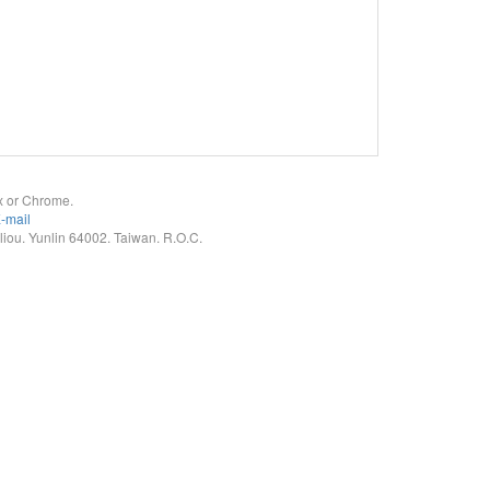
x or Chrome.
-mail
. Yunlin 64002. Taiwan. R.O.C.