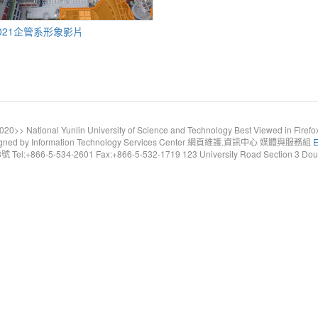
021企管系形象影片
20>> National Yunlin University of Science and Technology Best Viewed in Firefo
gned by Information Technology Services Center 網頁維護.資訊中心 媒體與服務組
E
6-5-534-2601 Fax:+866-5-532-1719 123 University Road Section 3 Douliou