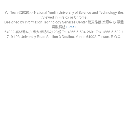
YunTech ©2020>> National Yunlin University of Science and Technology Bes
t Viewed in Firefox or Chrome.
Designed by Information Technology Services Center 網頁維護.資訊中心 媒體
與服務組
E-mail
64002 雲林縣斗六市大學路3段123號 Tel:+866-5-534-2601 Fax:+866-5-532-1
719 123 University Road Section 3 Douliou. Yunlin 64002. Taiwan. R.O.C.