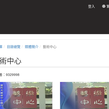
登入
庫
目錄總覽
媒體簡介
藝術中心
術中心
：9329998