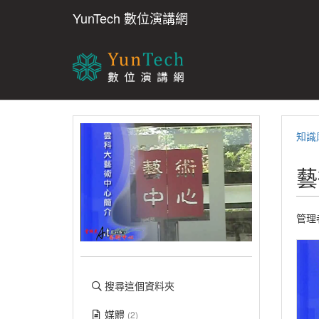
YunTech 數位演講網
知識
藝
管理者
搜尋這個資料夾
媒體
(2)