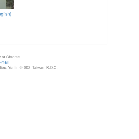
nglish)
x or Chrome.
-mail
. Yunlin 64002. Taiwan. R.O.C.