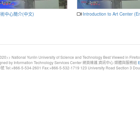
術中心簡介(中文)
Introduction to Art Center (E
20>> National Yunlin University of Science and Technology Best Viewed in Firefo
gned by Information Technology Services Center 網頁維護.資訊中心 媒體與服務組
E
6-5-534-2601 Fax:+866-5-532-1719 123 University Road Section 3 Douliou