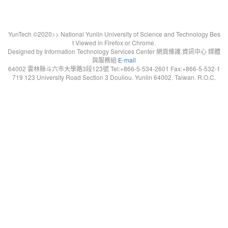
YunTech ©2020>> National Yunlin University of Science and Technology Bes
t Viewed in Firefox or Chrome.
Designed by Information Technology Services Center 網頁維護.資訊中心 媒體
與服務組
E-mail
64002 雲林縣斗六市大學路3段123號 Tel:+866-5-534-2601 Fax:+866-5-532-1
719 123 University Road Section 3 Douliou. Yunlin 64002. Taiwan. R.O.C.