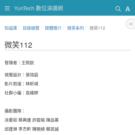
YunTech 數位演講網
知識庫
目錄總覽
媒體簡介
微笑系列
微笑112
微笑112
管理者：王照欽
視覺設計：張瑄庭
影片剪接：林昕祺
社群小編：袁緯婷
攝影團隊：
凃嬊茹 蔡典運 許鋐喻 陳品蓁
邱建淋 李杰軒 陳婉綺 賴昱誠