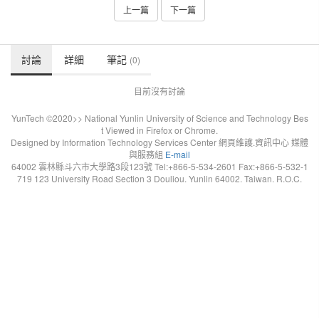
上一篇
下一篇
討論
詳細
筆記
(0)
目前沒有討論
YunTech ©2020>> National Yunlin University of Science and Technology Bes
t Viewed in Firefox or Chrome.
Designed by Information Technology Services Center 網頁維護.資訊中心 媒體
與服務組
E-mail
64002 雲林縣斗六市大學路3段123號 Tel:+866-5-534-2601 Fax:+866-5-532-1
719 123 University Road Section 3 Douliou. Yunlin 64002. Taiwan. R.O.C.