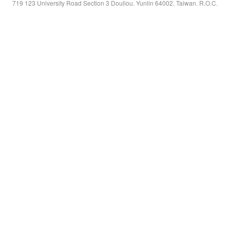
719 123 University Road Section 3 Douliou. Yunlin 64002. Taiwan. R.O.C.