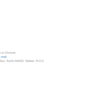
x or Chrome.
-mail
. Yunlin 64002. Taiwan. R.O.C.