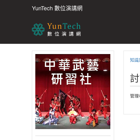
YunTech 數位演講網
知識
討
管理