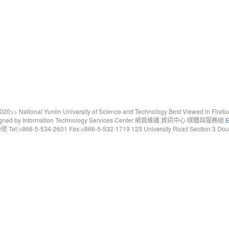
20>> National Yunlin University of Science and Technology Best Viewed in Firefo
gned by Information Technology Services Center 網頁維護.資訊中心 媒體與服務組
E
6-5-534-2601 Fax:+866-5-532-1719 123 University Road Section 3 Douliou