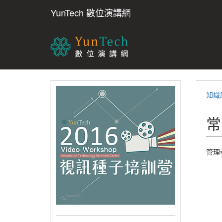
YunTech 數位演講網
知識
常
管理