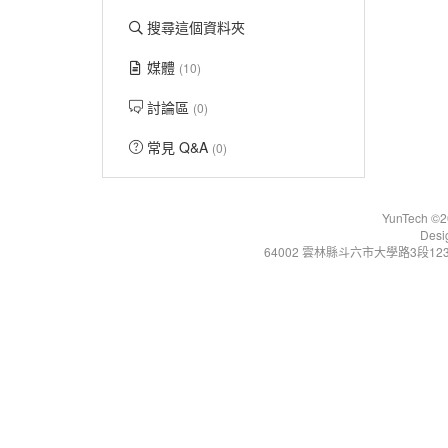
搜尋這個資料夾
媒體
(10)
討論區
(0)
常見 Q&A
(0)
YunTech ©20
Desi
64002 雲林縣斗六市大學路3段123號 Tel:+86