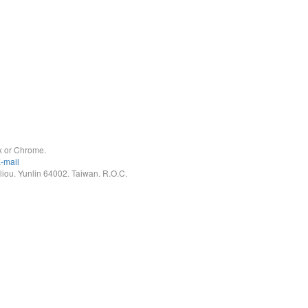
x or Chrome.
-mail
. Yunlin 64002. Taiwan. R.O.C.