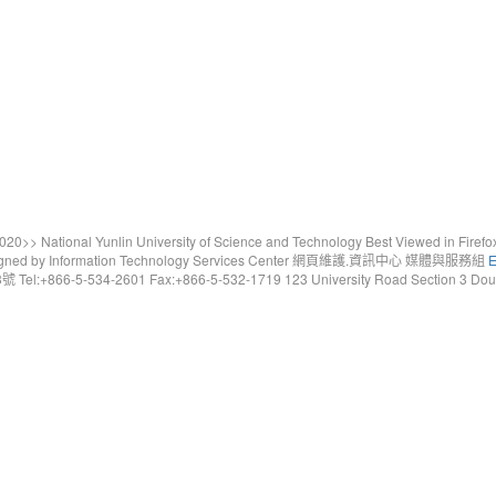
20>> National Yunlin University of Science and Technology Best Viewed in Firefo
gned by Information Technology Services Center 網頁維護.資訊中心 媒體與服務組
E
6-5-534-2601 Fax:+866-5-532-1719 123 University Road Section 3 Douliou