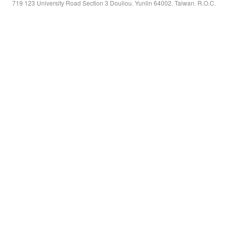
719 123 University Road Section 3 Douliou. Yunlin 64002. Taiwan. R.O.C.