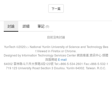
下一篇
討論
詳細
筆記
(0)
目前沒有討論
YunTech ©2020>> National Yunlin University of Science and Technology Bes
t Viewed in Firefox or Chrome.
Designed by Information Technology Services Center 網頁維護.資訊中心 媒體
與服務組
E-mail
64002 雲林縣斗六市大學路3段123號 Tel:+866-5-534-2601 Fax:+866-5-532-1
719 123 University Road Section 3 Douliou. Yunlin 64002. Taiwan. R.O.C.