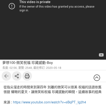
夢想100-微笑祝福 珍藏感動-Boy
長度: 02:56,
瀏覽: 2548,
最近修訂: 2020-05-18
從指尖溜走的時間來到第四年 別離的微笑可以很美 祝福的話語依舊
很甜 耀眼的夏天，讓微笑和祝福 珍藏感動的瞬間，延續故事的經典
來源 :
https://www.youtube.com/watch?v=eBqPT_Ig2h4