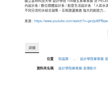
國立雲林科技大學 設計學院 104級五系畢業展 流 PECEPTIO
內設計系 / 數位媒體設計系 / 創意生活設計系 「人
不同分流的水結合凝集，互相激盪推進 強大的創造力...
來源 :
https://www.youtube.com/watch?v=gezlpAfPBqw
詳細
位置
知識庫
...
設計學院畢業展-
資料夾名稱
設計學院畢業展-宣傳影片
發表人
王照欽(系)
單位
YunTech數位演講網
建立
2015-04-23 11:36:41
最近修訂
2020-05-18 14:09:30