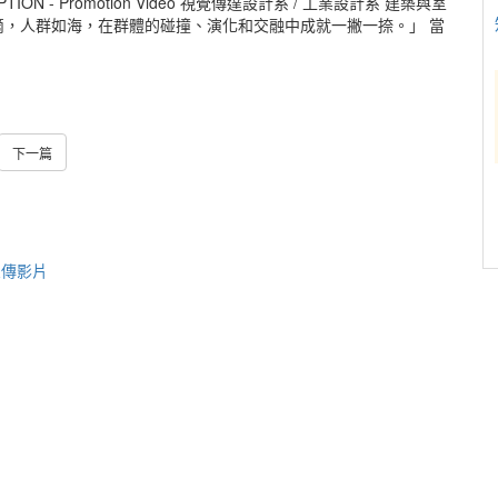
N - Promotion Video 視覺傳達設計系 / 工業設計系 建築與室
如水滴，人群如海，在群體的碰撞、演化和交融中成就一撇一捺。」 當
下一篇
宣傳影片