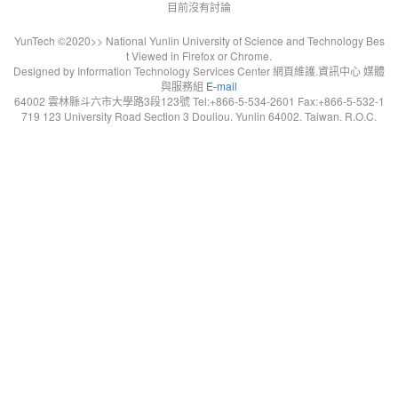
目前沒有討論
YunTech ©2020>> National Yunlin University of Science and Technology Bes
t Viewed in Firefox or Chrome.
Designed by Information Technology Services Center 網頁維護.資訊中心 媒體
與服務組
E-mail
64002 雲林縣斗六市大學路3段123號 Tel:+866-5-534-2601 Fax:+866-5-532-1
719 123 University Road Section 3 Douliou. Yunlin 64002. Taiwan. R.O.C.