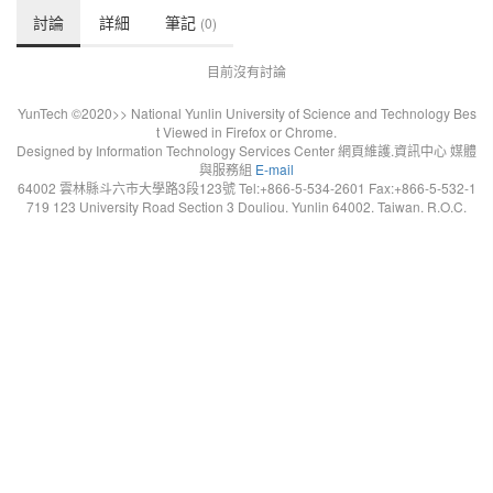
討論
詳細
筆記
(0)
目前沒有討論
YunTech ©2020>> National Yunlin University of Science and Technology Bes
t Viewed in Firefox or Chrome.
Designed by Information Technology Services Center 網頁維護.資訊中心 媒體
與服務組
E-mail
64002 雲林縣斗六市大學路3段123號 Tel:+866-5-534-2601 Fax:+866-5-532-1
719 123 University Road Section 3 Douliou. Yunlin 64002. Taiwan. R.O.C.