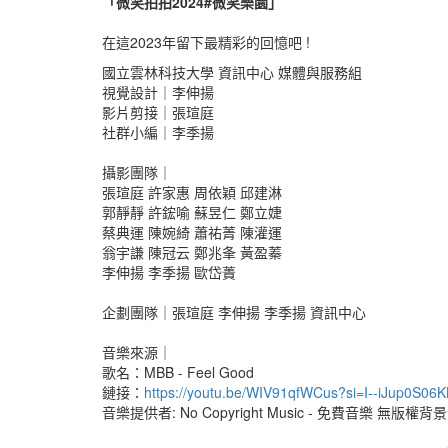
「微笑拍拍2024#微笑樂園」
在這2023年留下最精彩的回憶吧 !
國立雲林科技大學 資訊中心 媒體與服務組
視覺設計｜李伸揚
影片剪接｜張瑄庭
社群小編｜李季揚
攝影團隊｜
張瑄庭 許家惠 周依穎 邱建淋
郭靜靜 許鋐喻 蘇昱仁 鄭立婕
蔡典運 陳婉綺 蕭祐菁 陳灌運
翁宇謙 陳冠云 鄭兆夆 黃盈蓁
李伸揚 李季揚 歐岱蕢
企劃團隊｜張瑄庭 李伸揚 李季揚 資訊中心
音樂來源｜
歌名：MBB - Feel Good
鏈接：
https://youtu.be/WIV91qfWCus?si=I--iJup0S06
音樂提供者: No Copyright Music - 免費音樂 無版權