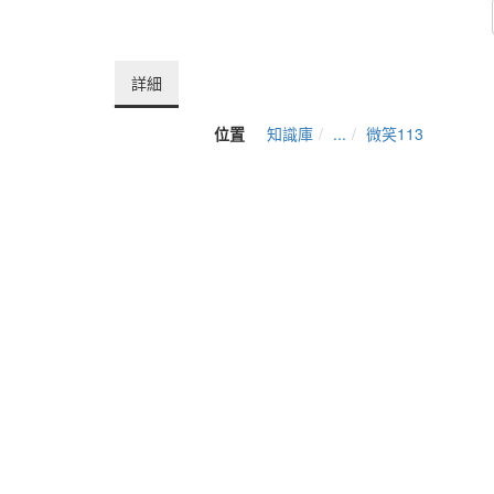
詳細
位置
知識庫
...
微笑113
資料夾名稱
微笑113
發表人
葉青芳
單位
YunTech數位演講網
建立
2024-03-06 10:34:37
最近修訂
2024-09-10 08:51:53
長度
03:15
YunTech ©20
Desi
64002 雲林縣斗六市大學路3段123號 Tel:+86