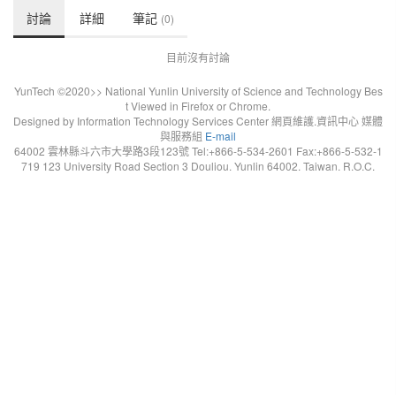
討論
詳細
筆記
(0)
目前沒有討論
YunTech ©2020>> National Yunlin University of Science and Technology Bes
t Viewed in Firefox or Chrome.
Designed by Information Technology Services Center 網頁維護.資訊中心 媒體
與服務組
E-mail
64002 雲林縣斗六市大學路3段123號 Tel:+866-5-534-2601 Fax:+866-5-532-1
719 123 University Road Section 3 Douliou. Yunlin 64002. Taiwan. R.O.C.