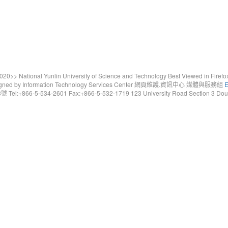
20>> National Yunlin University of Science and Technology Best Viewed in Firefo
gned by Information Technology Services Center 網頁維護.資訊中心 媒體與服務組
E
6-5-534-2601 Fax:+866-5-532-1719 123 University Road Section 3 Douliou