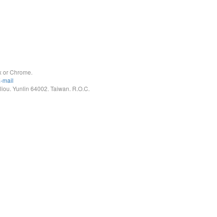
x or Chrome.
-mail
. Yunlin 64002. Taiwan. R.O.C.