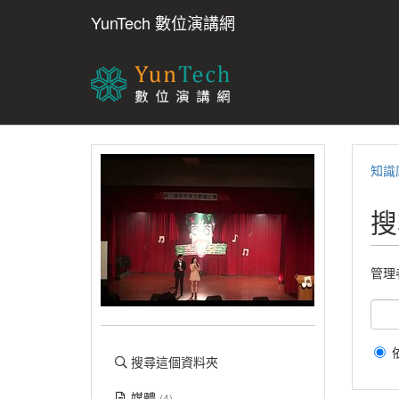
YunTech 數位演講網
知識
搜
管理
搜尋這個資料夾
媒體
(4)