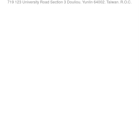
719 123 University Road Section 3 Douliou. Yunlin 64002. Taiwan. R.O.C.