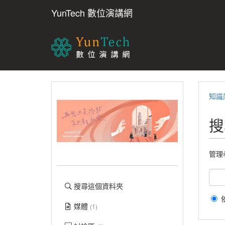
YunTech 數位演講網
知識
搜
管理
搜尋這個資料夾
媒體
(1)