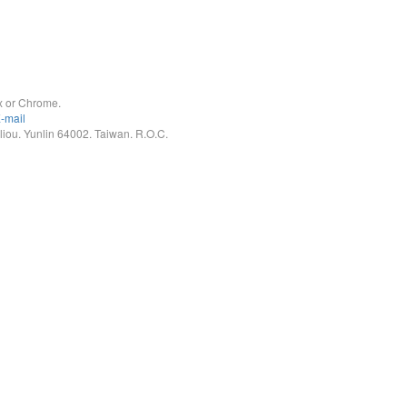
x or Chrome.
-mail
. Yunlin 64002. Taiwan. R.O.C.