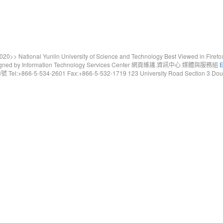
20>> National Yunlin University of Science and Technology Best Viewed in Firefo
gned by Information Technology Services Center 網頁維護.資訊中心 媒體與服務組
E
6-5-534-2601 Fax:+866-5-532-1719 123 University Road Section 3 Douliou