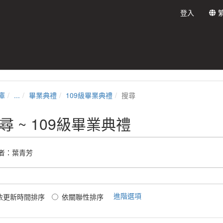
登入
庫
...
畢業典禮
109級畢業典禮
搜尋
尋 ~ 109級畢業典禮
者：葉青芳
進階選項
依更新時間排序
依關聯性排序