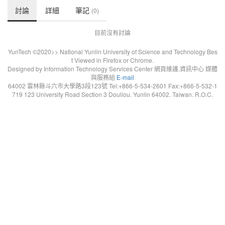
討論
詳細
筆記
(0)
目前沒有討論
YunTech ©2020>> National Yunlin University of Science and Technology Bes
t Viewed in Firefox or Chrome.
Designed by Information Technology Services Center 網頁維護.資訊中心 媒體
與服務組
E-mail
64002 雲林縣斗六市大學路3段123號 Tel:+866-5-534-2601 Fax:+866-5-532-1
719 123 University Road Section 3 Douliou. Yunlin 64002. Taiwan. R.O.C.