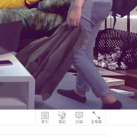
索引
筆記
討論
全螢幕