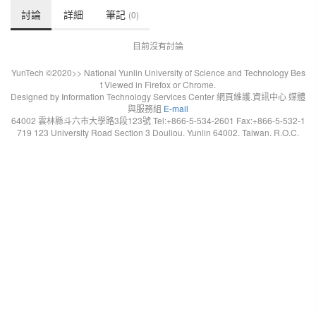
討論
詳細
筆記
(0)
目前沒有討論
YunTech ©2020>> National Yunlin University of Science and Technology Bes
t Viewed in Firefox or Chrome.
Designed by Information Technology Services Center 網頁維護.資訊中心 媒體
與服務組
E-mail
64002 雲林縣斗六市大學路3段123號 Tel:+866-5-534-2601 Fax:+866-5-532-1
719 123 University Road Section 3 Douliou. Yunlin 64002. Taiwan. R.O.C.