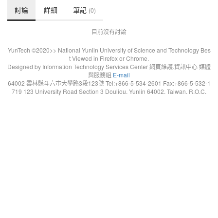
討論
詳細
筆記
(0)
目前沒有討論
YunTech ©2020>> National Yunlin University of Science and Technology Bes
t Viewed in Firefox or Chrome.
Designed by Information Technology Services Center 網頁維護.資訊中心 媒體
與服務組
E-mail
64002 雲林縣斗六市大學路3段123號 Tel:+866-5-534-2601 Fax:+866-5-532-1
719 123 University Road Section 3 Douliou. Yunlin 64002. Taiwan. R.O.C.