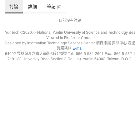
討論
詳細
筆記
(0)
目前沒有討論
YunTech ©2020>> National Yunlin University of Science and Technology Bes
t Viewed in Firefox or Chrome.
Designed by Information Technology Services Center 網頁維護.資訊中心 媒體
與服務組
E-mail
64002 雲林縣斗六市大學路3段123號 Tel:+866-5-534-2601 Fax:+866-5-532-1
719 123 University Road Section 3 Douliou. Yunlin 64002. Taiwan. R.O.C.