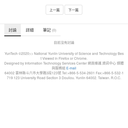
上一篇
下一篇
討論
詳細
筆記
(0)
目前沒有討論
YunTech ©2020>> National Yunlin University of Science and Technology Bes
t Viewed in Firefox or Chrome.
Designed by Information Technology Services Center 網頁維護.資訊中心 媒體
與服務組
E-mail
64002 雲林縣斗六市大學路3段123號 Tel:+866-5-534-2601 Fax:+866-5-532-1
719 123 University Road Section 3 Douliou. Yunlin 64002. Taiwan. R.O.C.