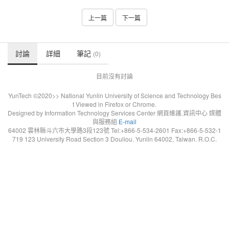
上一篇
下一篇
討論
詳細
筆記
(0)
目前沒有討論
YunTech ©2020>> National Yunlin University of Science and Technology Bes
t Viewed in Firefox or Chrome.
Designed by Information Technology Services Center 網頁維護.資訊中心 媒體
與服務組
E-mail
64002 雲林縣斗六市大學路3段123號 Tel:+866-5-534-2601 Fax:+866-5-532-1
719 123 University Road Section 3 Douliou. Yunlin 64002. Taiwan. R.O.C.