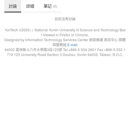
討論
詳細
筆記
(0)
目前沒有討論
YunTech ©2020>> National Yunlin University of Science and Technology Bes
t Viewed in Firefox or Chrome.
Designed by Information Technology Services Center 網頁維護.資訊中心 媒體
與服務組
E-mail
64002 雲林縣斗六市大學路3段123號 Tel:+866-5-534-2601 Fax:+866-5-532-1
719 123 University Road Section 3 Douliou. Yunlin 64002. Taiwan. R.O.C.