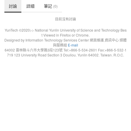
討論
詳細
筆記
(0)
目前沒有討論
YunTech ©2020>> National Yunlin University of Science and Technology Bes
t Viewed in Firefox or Chrome.
Designed by Information Technology Services Center 網頁維護.資訊中心 媒體
與服務組
E-mail
64002 雲林縣斗六市大學路3段123號 Tel:+866-5-534-2601 Fax:+866-5-532-1
719 123 University Road Section 3 Douliou. Yunlin 64002. Taiwan. R.O.C.