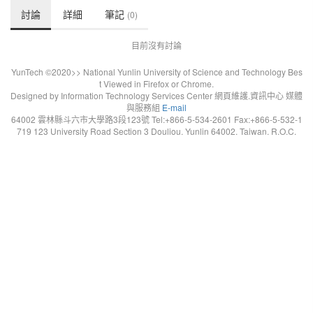
討論
詳細
筆記
(0)
目前沒有討論
YunTech ©2020>> National Yunlin University of Science and Technology Bes
t Viewed in Firefox or Chrome.
Designed by Information Technology Services Center 網頁維護.資訊中心 媒體
與服務組
E-mail
64002 雲林縣斗六市大學路3段123號 Tel:+866-5-534-2601 Fax:+866-5-532-1
719 123 University Road Section 3 Douliou. Yunlin 64002. Taiwan. R.O.C.