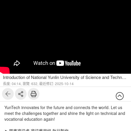
Introduction of National Yunlin University of Science and Technology for 2025 【 YunTech｜校簡介英文版 】
長度: 04:14,
瀏覽: 632,
最近修訂: 2025-10-14
YunTech innovates for the future and connects the world. Let us
meet the challenges together and shine the light on technical and
vocational education again!
➤ 圖書資訊處 資訊應用組 執行製作