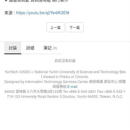
來源 :
https://youtu.be/q2Ye4IK3Et8
上一篇
下一篇
討論
詳細
筆記
(0)
目前沒有討論
YunTech ©2020>> National Yunlin University of Science and Technology Bes
t Viewed in Firefox or Chrome.
Designed by Information Technology Services Center 網頁維護.資訊中心 媒體
與服務組
E-mail
64002 雲林縣斗六市大學路3段123號 Tel:+866-5-534-2601 Fax:+866-5-532-1
719 123 University Road Section 3 Douliou. Yunlin 64002. Taiwan. R.O.C.