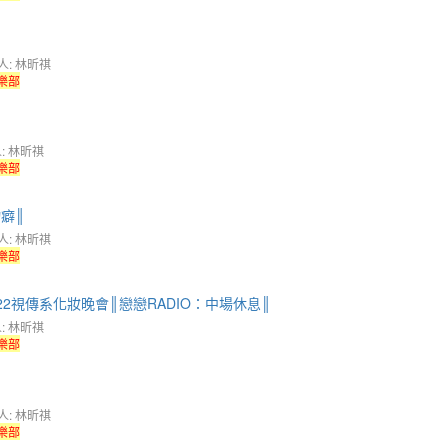
人: 林昕祺
樂部
: 林昕祺
樂部
癖║
人: 林昕祺
樂部
】2022視傳系化妝晚會║戀戀RADIO：中場休息║
: 林昕祺
樂部
人: 林昕祺
樂部