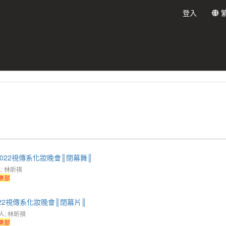
登入
 】2022視傳系化妝晚會║閉幕舞║
: 林昕祺
樂部
】2022視傳系化妝晚會║閉幕片║
人: 林昕祺
樂部