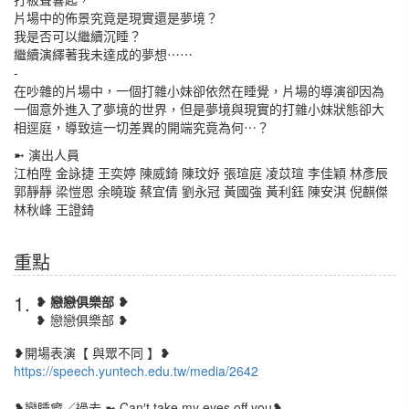
片場中的佈景究竟是現實還是夢境？
我是否可以繼續沉睡？
繼續演繹著我未達成的夢想⋯⋯
-
在吵雜的片場中，一個打雜小妹卻依然在睡覺，片場的導演卻因為
一個意外進入了夢境的世界，但是夢境與現實的打雜小妹狀態卻大
相逕庭，導致這一切差異的開端究竟為何⋯？
➼ 演出人員
江柏陞 金詠捷 王奕婷 陳威錡 陳玟妤 張瑄庭 凌苡瑄 李佳穎 林彥辰
郭靜靜 梁愷恩 余曉璇 蔡宜倩 劉永冠 黃國強 黃利鈺 陳安淇 倪麒傑
林秋峰 王證錡
重點
1.
❥ 戀戀俱樂部 ❥
❥ 戀戀俱樂部 ❥
❥開場表演【 與眾不同 】❥
https://speech.yuntech.edu.tw/media/2642
❥戀睡癖／過去 ➼ Can′t take my eyes off you❥