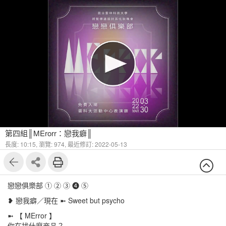
第四組║MErorr：戀我癖║
長度: 10:15,
瀏覽: 974,
最近修訂: 2022-05-13
戀戀俱樂部 ① ② ③ ❹ ⑤
❥ 戀我癖／現在 ➼ Sweet but psycho
➼ 【 MError 】
你在找什麼商品？