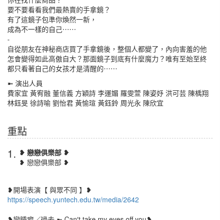
要不要看看我們最熱賣的手拿鏡？
有了這鏡子包準你煥然一新，
成為不一樣的自己⋯⋯
-
自從朋友在神秘商店買了手拿鏡後，整個人都變了，內向害羞的他
怎會變得如此高傲自大？那面鏡子到底有什麼魔力？唯有至始至終
都只看著自己的女孩才是清醒的⋯⋯
➼ 演出人員
費家宜 黃宥融 董信義 方穎詩 李運媚 羅雯萱 陳姿妤 洪可芸 陳楀翔
林鈺旻 徐詩喻 劉怡君 黃愉瑄 黃鈺鈴 周光永 陳欣宜
重點
1.
❥ 戀戀俱樂部 ❥
❥ 戀戀俱樂部 ❥
❥開場表演【 與眾不同 】❥
https://speech.yuntech.edu.tw/media/2642
❥戀睡癖／過去 ➼ Can′t take my eyes off you❥