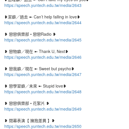
https://speech.yuntech.edu.tw/media/2643
❥潔癖／過去 ➼ Can’t help falling in love❥
https://speech.yuntech.edu.tw/media/2644
❥ 戀戀俱樂部 • 戀戀Radio ❥
https://speech.yuntech.edu.tw/media/2645
❥ 戀物癖／現在 ➼ Thank U, Next❥
https://speech.yuntech.edu.tw/media/2646
❥ 戀我癖／現在 ➼ Sweet but psycho❥
https://speech.yuntech.edu.tw/media/2647
❥ 戀學習癖／未來 ➼ Stupid love❥
https://speech.yuntech.edu.tw/media/2648
❥ 戀戀俱樂部 • 花絮片 ❥
https://speech.yuntech.edu.tw/media/2649
❥ 閉幕表演【 擁抱差異 】❥
https://speech.yuntech.edu.tw/media/2650