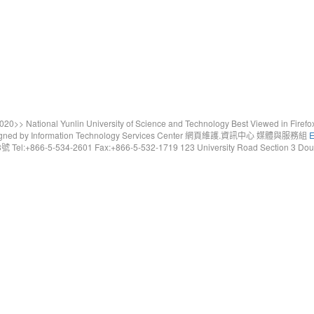
20>> National Yunlin University of Science and Technology Best Viewed in Firefo
gned by Information Technology Services Center 網頁維護.資訊中心 媒體與服務組
E
6-5-534-2601 Fax:+866-5-532-1719 123 University Road Section 3 Douliou