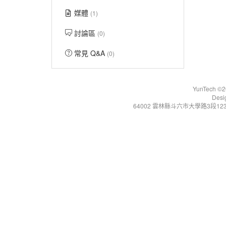
媒體
(1)
討論區
(0)
常見 Q&A
(0)
YunTech ©20
Desi
64002 雲林縣斗六市大學路3段123號 Tel:+86