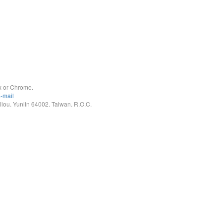
x or Chrome.
-mail
. Yunlin 64002. Taiwan. R.O.C.