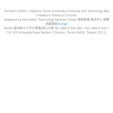
YunTech ©2020>> National Yunlin University of Science and Technology Bes
t Viewed in Firefox or Chrome.
Designed by Information Technology Services Center 網頁維護.資訊中心 媒體
與服務組
E-mail
64002 雲林縣斗六市大學路3段123號 Tel:+866-5-534-2601 Fax:+866-5-532-1
719 123 University Road Section 3 Douliou. Yunlin 64002. Taiwan. R.O.C.