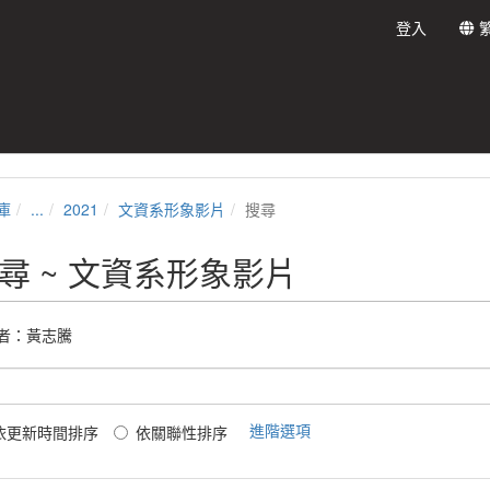
登入
庫
...
2021
文資系形象影片
搜尋
尋 ~ 文資系形象影片
者：黃志騰
進階選項
依更新時間排序
依關聯性排序