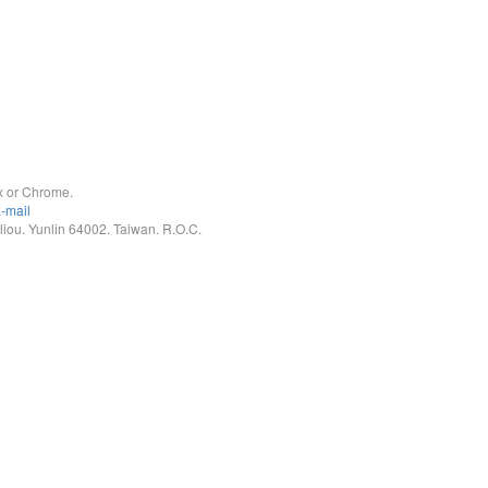
x or Chrome.
-mail
. Yunlin 64002. Taiwan. R.O.C.