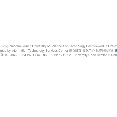
20>> National Yunlin University of Science and Technology Best Viewed in Firefo
gned by Information Technology Services Center 網頁維護.資訊中心 媒體與服務組
E
6-5-534-2601 Fax:+866-5-532-1719 123 University Road Section 3 Douliou