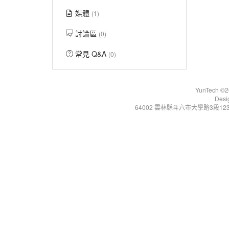
媒體
(1)
討論區
(0)
常見 Q&A
(0)
YunTech ©20
Desi
64002 雲林縣斗六市大學路3段123號 Tel:+86