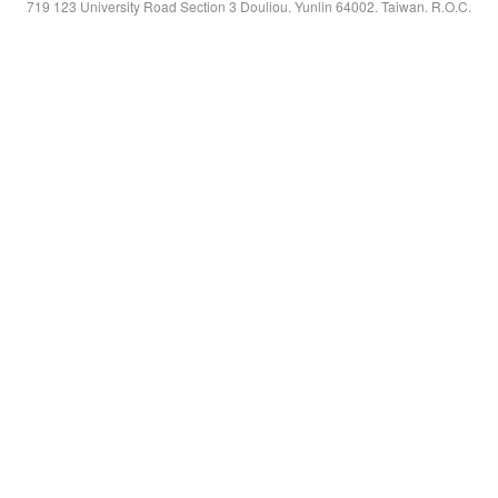
719 123 University Road Section 3 Douliou. Yunlin 64002. Taiwan. R.O.C.