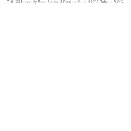
719 123 University Road Section 3 Douliou. Yunlin 64002. Taiwan. R.O.C.