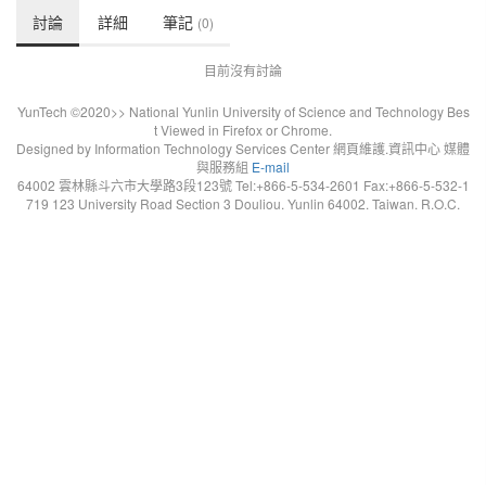
討論
詳細
筆記
(0)
目前沒有討論
YunTech ©2020>> National Yunlin University of Science and Technology Bes
t Viewed in Firefox or Chrome.
Designed by Information Technology Services Center 網頁維護.資訊中心 媒體
與服務組
E-mail
64002 雲林縣斗六市大學路3段123號 Tel:+866-5-534-2601 Fax:+866-5-532-1
719 123 University Road Section 3 Douliou. Yunlin 64002. Taiwan. R.O.C.