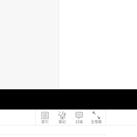
索引
筆記
討論
全螢幕