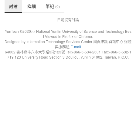
討論
詳細
筆記
(0)
目前沒有討論
YunTech ©2020>> National Yunlin University of Science and Technology Bes
t Viewed in Firefox or Chrome.
Designed by Information Technology Services Center 網頁維護.資訊中心 媒體
與服務組
E-mail
64002 雲林縣斗六市大學路3段123號 Tel:+866-5-534-2601 Fax:+866-5-532-1
719 123 University Road Section 3 Douliou. Yunlin 64002. Taiwan. R.O.C.