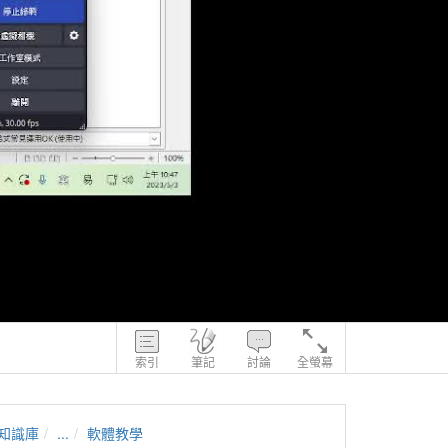
索引
筆記
討論
全螢幕
知識庫
...
軟體教學